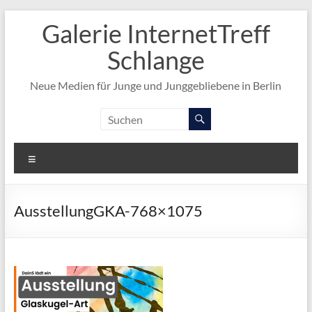
Zum
Galerie InternetTreff
Inhalt
springen
Schlange
Neue Medien für Junge und Junggebliebene in Berlin
Menü
AusstellungGKA-768×1075