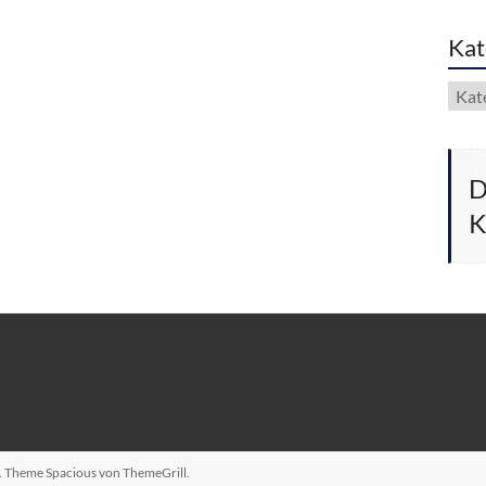
Kat
Kate
D
K
n. Theme
Spacious
von ThemeGrill.