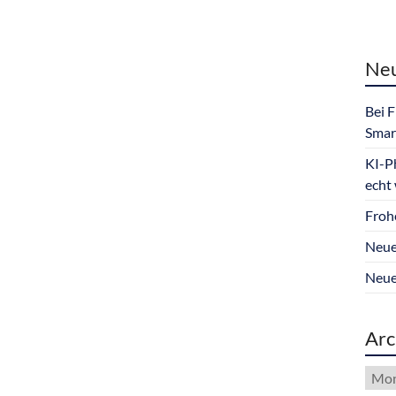
Neu
Bei 
Smar
KI-P
echt
Froh
Neue
Neue
Arc
Arch