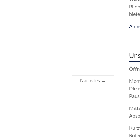
Bild
biete
Anme
Uns
Öffn
Nächstes →
Mont
Dien
Paus
Mitt
Absp
Kurz
Rufe