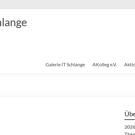
hlange
Galerie IT Schlange
AKolleg e.V.
Akti
Übe
2026
The