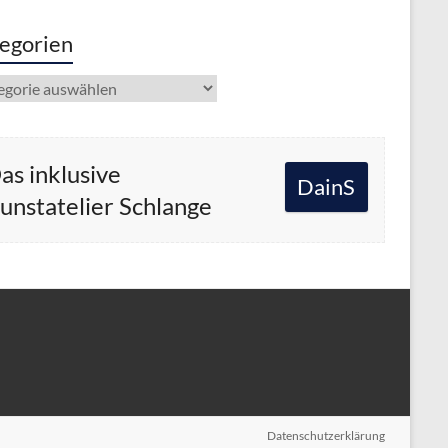
egorien
gorien
as inklusive
DainS
unstatelier Schlange
Datenschutzerklärung