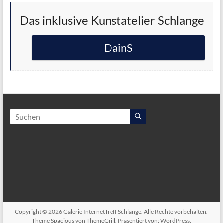
Das inklusive Kunstatelier Schlange
DainS
Copyright © 2026
Galerie InternetTreff Schlange
. Alle Rechte vorbehalten.
Theme
Spacious
von ThemeGrill. Präsentiert von:
WordPress
.