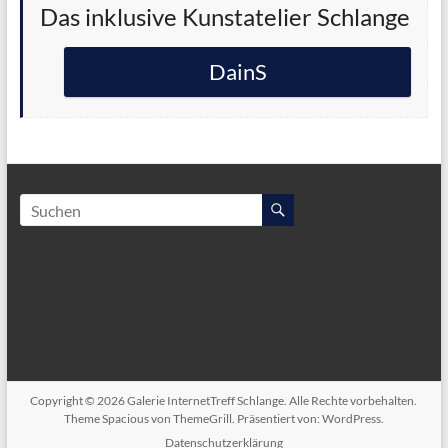
Das inklusive Kunstatelier Schlange
DainS
Copyright © 2026
Galerie InternetTreff Schlange
. Alle Rechte vorbehalten.
Theme
Spacious
von ThemeGrill. Präsentiert von:
WordPress
.
Datenschutzerklärung