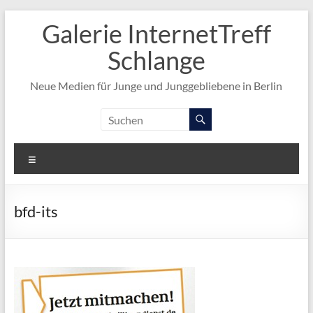
Zum
Galerie InternetTreff
Inhalt
springen
Schlange
Neue Medien für Junge und Junggebliebene in Berlin
Menü
bfd-its