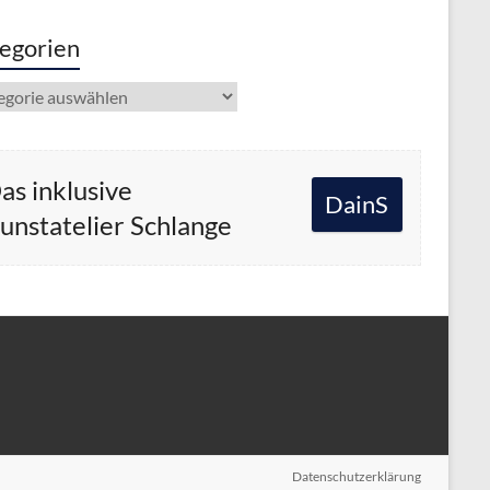
egorien
gorien
as inklusive
DainS
unstatelier Schlange
Datenschutzerklärung