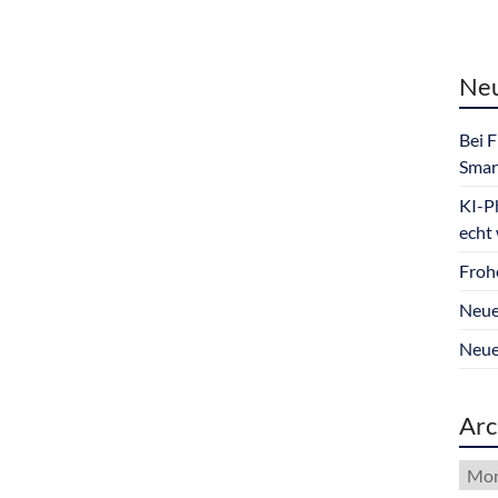
Neu
Bei 
Smar
KI-P
echt
Froh
Neue
Neue
Arc
Arch