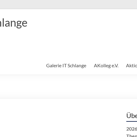
hlange
Galerie IT Schlange
AKolleg e.V.
Akti
Übe
2026
The