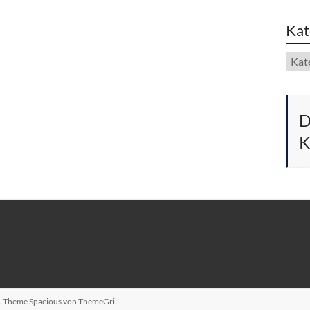
Kat
Kate
D
K
n. Theme
Spacious
von ThemeGrill.