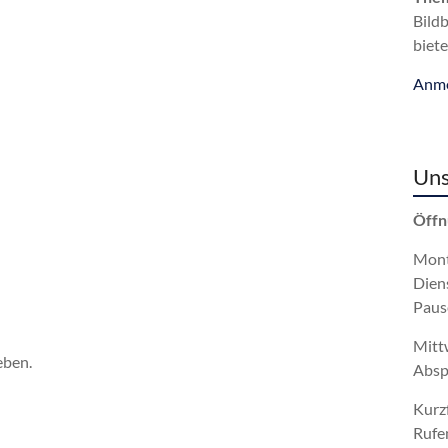
Bild
biete
Anme
Uns
Öffn
Mont
Dien
Paus
Mitt
eben.
Absp
Kurz
Rufe