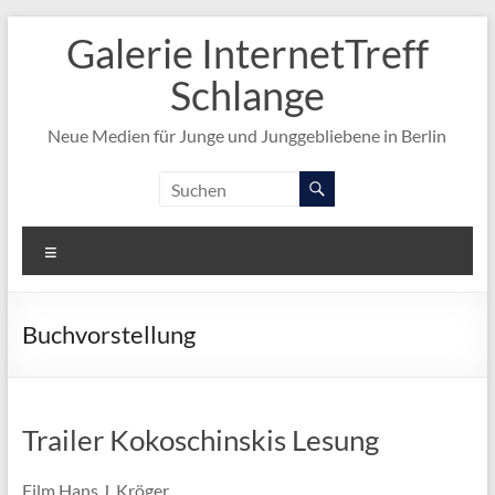
Zum
Galerie InternetTreff
Inhalt
springen
Schlange
Neue Medien für Junge und Junggebliebene in Berlin
Menü
Buchvorstellung
Trailer Kokoschinskis Lesung
Film Hans J. Kröger