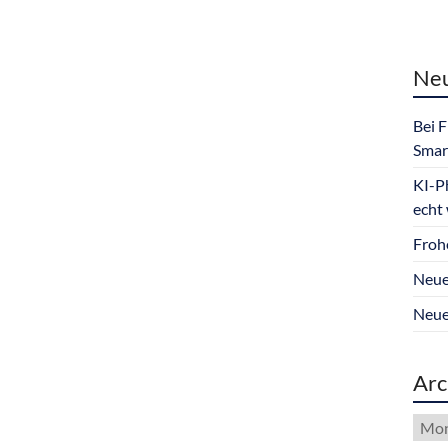
Neu
Bei 
Smar
KI-P
echt
Froh
Neue
Neue
Arc
Arch