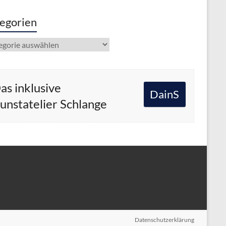
egorien
gorien
as inklusive
DainS
unstatelier Schlange
Datenschutzerklärung