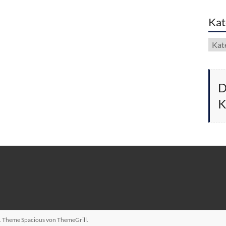
Kat
Kate
D
K
n. Theme
Spacious
von ThemeGrill.