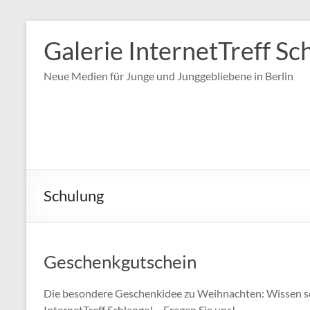
Zum
Inhalt
Galerie InternetTreff Sc
springen
Neue Medien für Junge und Junggebliebene in Berlin
Schulung
Geschenkgutschein
Die besondere Geschenkidee zu Weihnachten: Wissen 
InternetTreff Schlange! – Fragen Sie uns!