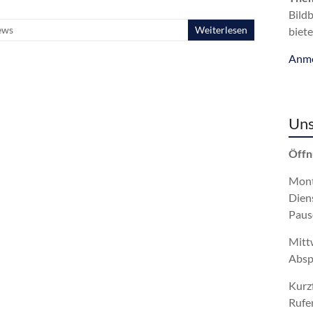
Bild
ews
Weiterlesen
biete
Anme
Uns
Öffn
Mont
Dien
Paus
Mitt
Absp
Kurz
Rufe