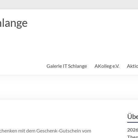
hlange
Galerie IT Schlange
AKolleg e.V.
Akti
Übe
2026
schenken mit dem Geschenk-Gutschein vom
The