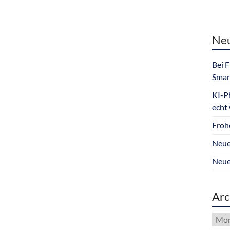
Neu
Bei 
Smar
KI-P
echt
Froh
Neue
Neue
Arc
Arch