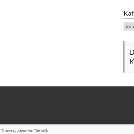
Kat
Kate
D
K
n. Theme
Spacious
von ThemeGrill.