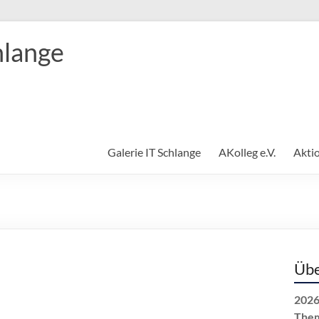
hlange
Galerie IT Schlange
AKolleg e.V.
Akti
Übe
2026
The