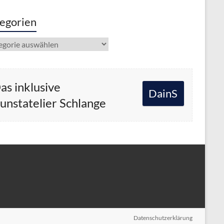
egorien
gorien
as inklusive
DainS
unstatelier Schlange
Datenschutzerklärung