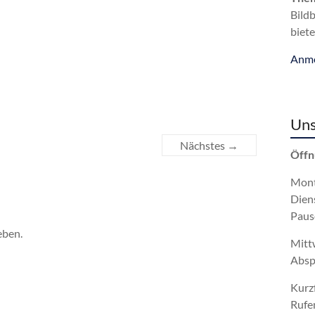
Bild
biete
Anme
Uns
Nächstes →
Öffn
Mont
Dien
Paus
eben.
Mitt
Absp
Kurz
Rufe