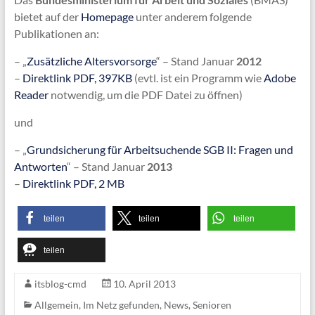
bietet auf der
Homepage
unter anderem folgende
Publikationen an:
– „
Zusätzliche Altersvorsorge
“ – Stand Januar
2012
–
Direktlink PDF, 397KB
(evtl. ist ein Programm wie
Adobe
Reader
notwendig, um die PDF Datei zu öffnen)
und
– „
Grundsicherung für Arbeitsuchende SGB II: Fragen und
Antworten
“ – Stand Januar
2013
–
Direktlink PDF, 2 MB
teilen
teilen
teilen
teilen
itsblog-cmd
10. April 2013
Allgemein
,
Im Netz gefunden
,
News
,
Senioren