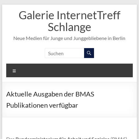
Zum
Galerie InternetTreff
Inhalt
springen
Schlange
Neue Medien für Junge und Junggebliebene in Berlin
Menü
Aktuelle Ausgaben der BMAS
Publikationen verfügbar
Das
Bundesministerium für Arbeit und Soziales
(BMAS)