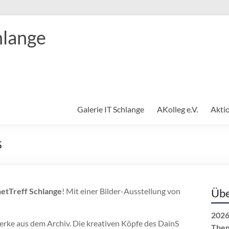
hlange
Galerie IT Schlange
AKolleg e.V.
Akti
S
netTreff Schlange
! Mit einer Bilder-Ausstellung von
Übe
2026
rke aus dem Archiv. Die kreativen Köpfe des DainS
The