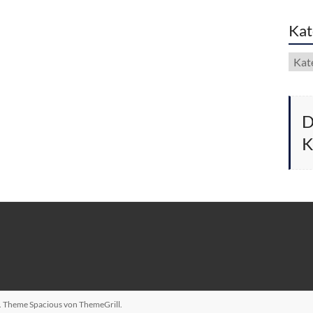
Kat
Kate
D
K
n. Theme
Spacious
von ThemeGrill.