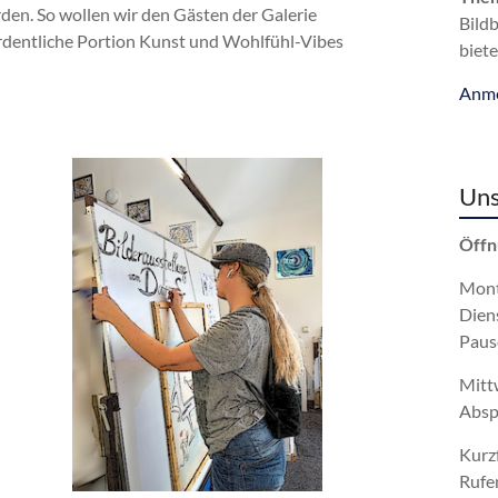
rden.
So wollen wir den Gästen der Galerie
Bild
ordentliche Portion Kunst und Wohlfühl-Vibes
biete
Anme
Uns
Öffn
Mont
Dien
Paus
Mitt
Absp
Kurz
Rufe