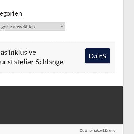
egorien
gorien
as inklusive
DainS
unstatelier Schlange
Datenschutzerklärung