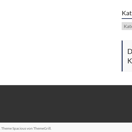
Kat
Kate
D
K
n. Theme
Spacious
von ThemeGrill.