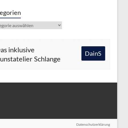
egorien
gorien
as inklusive
DainS
unstatelier Schlange
Datenschutzerklärung