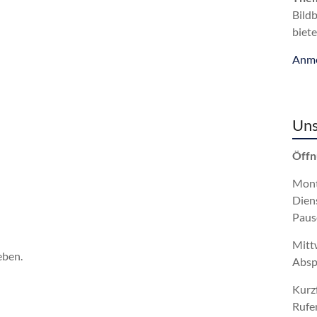
Bild
biete
Anme
Uns
Öffn
Mont
Dien
Paus
Mitt
eben.
Absp
Kurz
Rufe