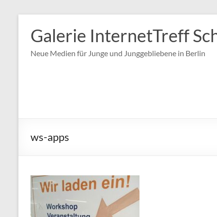
Zum
Inhalt
Galerie InternetTreff Sc
springen
Neue Medien für Junge und Junggebliebene in Berlin
ws-apps