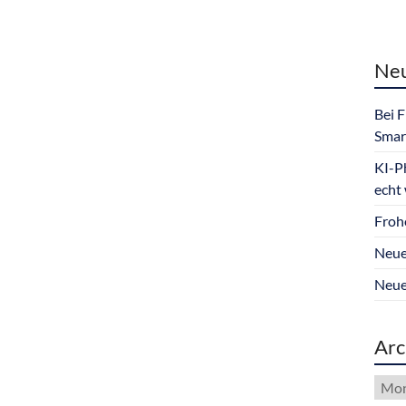
Neu
Bei 
Smar
KI-P
echt
Froh
Neue
Neue
Arc
Arch