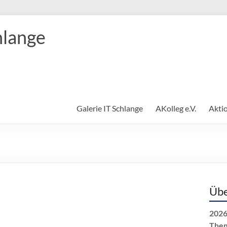
hlange
Galerie IT Schlange
AKolleg e.V.
Akti
Übe
2026
The