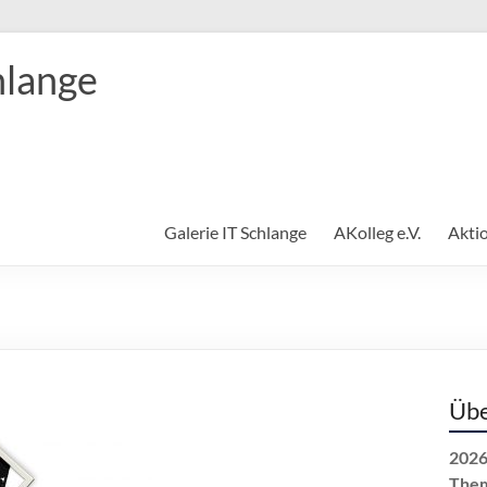
hlange
Galerie IT Schlange
AKolleg e.V.
Akti
Übe
2026
The