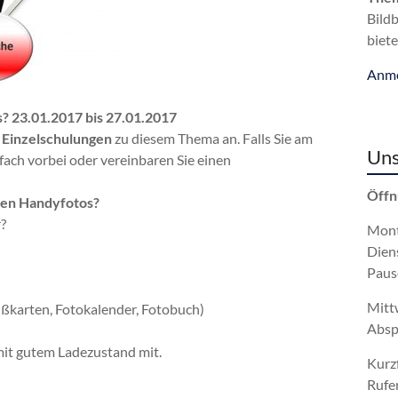
Bild
biete
Anme
s?
23.01.2017 bis 27.01.2017
t Einzelschulungen
zu diesem Thema an. Falls Sie am
Uns
ach vorbei oder vereinbaren Sie einen
Öffn
nen Handyfotos?
?
Mont
Dien
Paus
Mitt
ußkarten, Fotokalender, Fotobuch)
Absp
mit gutem Ladezustand mit.
Kurz
Rufe