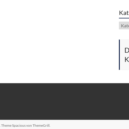
Kat
Kate
D
K
n. Theme
Spacious
von ThemeGrill.