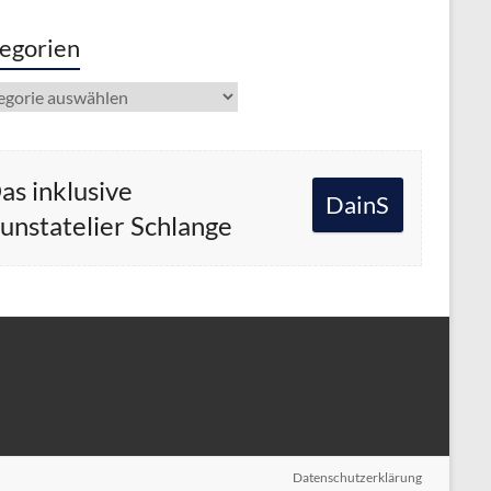
egorien
gorien
as inklusive
DainS
unstatelier Schlange
Datenschutzerklärung