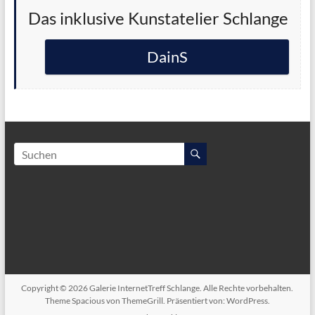
Das inklusive Kunstatelier Schlange
DainS
Copyright © 2026
Galerie InternetTreff Schlange
. Alle Rechte vorbehalten.
Theme
Spacious
von ThemeGrill. Präsentiert von:
WordPress
.