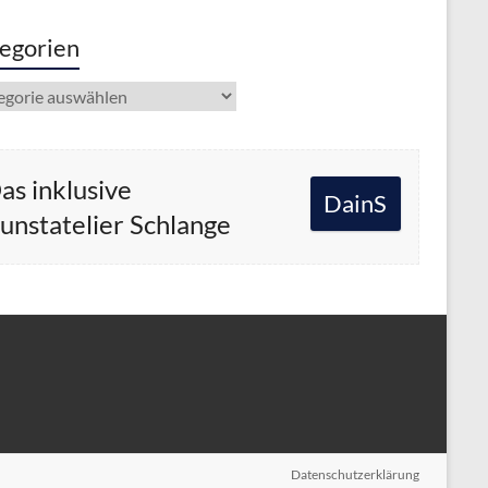
egorien
gorien
as inklusive
DainS
unstatelier Schlange
Datenschutzerklärung