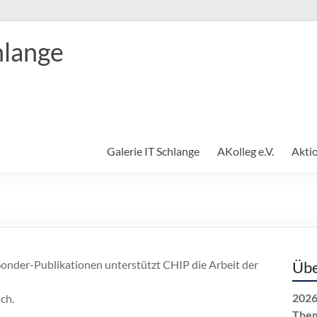
hlange
Galerie IT Schlange
AKolleg e.V.
Akti
Sonder-Publikationen unterstützt CHIP die Arbeit der
Übe
2026
ch.
The