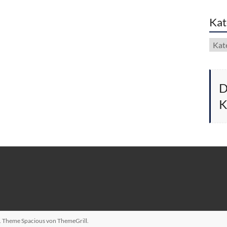
Kat
Kate
D
K
n. Theme
Spacious
von ThemeGrill.