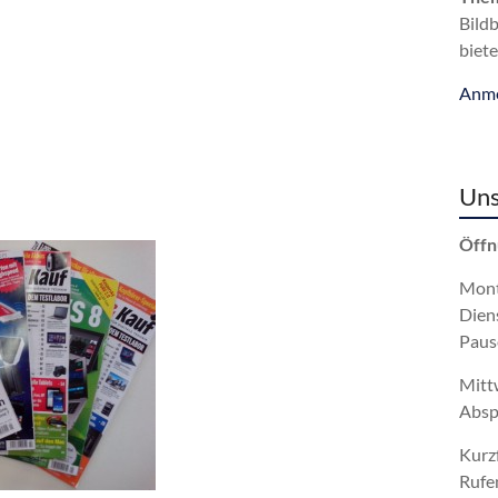
Bild
biete
Anme
Uns
Öffn
Mont
Dien
Paus
Mitt
Absp
Kurz
Rufe