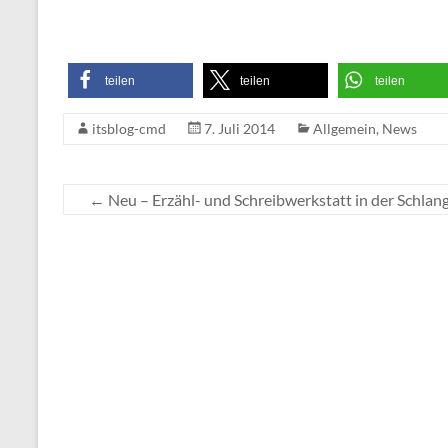
teilen
teilen
teilen
itsblog-cmd
7. Juli 2014
Allgemein
,
News
←
Neu – Erzähl- und Schreibwerkstatt in der Schlan