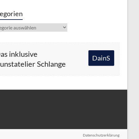
egorien
gorien
as inklusive
DainS
unstatelier Schlange
Datenschutzerklärung