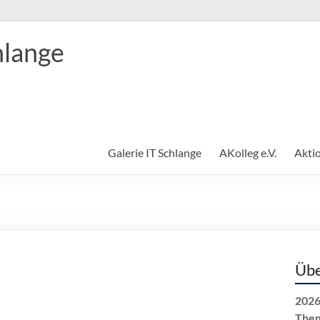
hlange
Galerie IT Schlange
AKolleg e.V.
Akti
Übe
2026
The