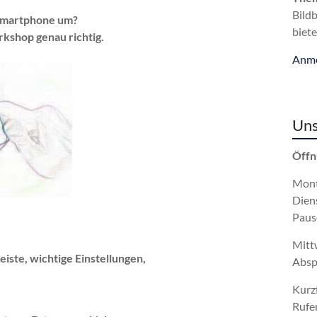
Bild
 Smartphone um?
biete
rkshop genau richtig.
Anme
Uns
Öffn
Mont
Dien
Paus
Mitt
iste, wichtige Einstellungen,
Absp
Kurz
Rufe