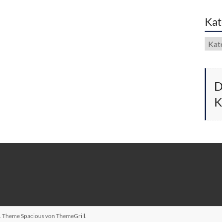
Kat
Kate
D
K
n. Theme
Spacious
von ThemeGrill.