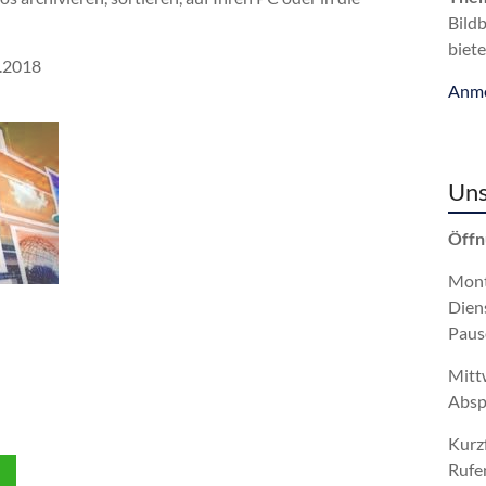
Bild
biete
8.2018
Anme
Uns
Öffn
Mont
Dien
Paus
Mitt
Absp
Kurz
Rufe