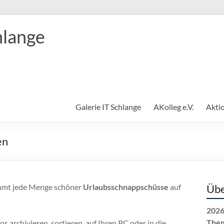
hlange
Galerie IT Schlange
AKolleg e.V.
Akti
en
immt jede Menge schöner
Urlaubsschnappschüsse
auf
Übe
2026
The
os archivieren, sortieren, auf Ihren PC oder in die