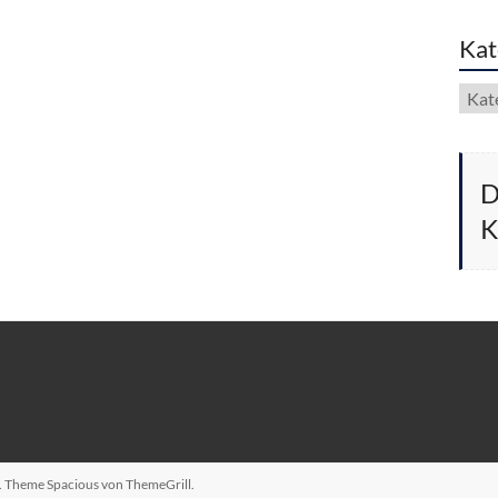
Kat
Kate
D
K
n. Theme
Spacious
von ThemeGrill.