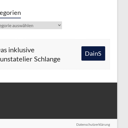
egorien
gorien
as inklusive
DainS
unstatelier Schlange
Datenschutzerklärung