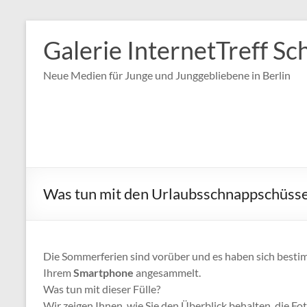
Zum
Inhalt
Galerie InternetTreff Sc
springen
Neue Medien für Junge und Junggebliebene in Berlin
Was tun mit den Urlaubsschnappschüss
Die Sommerferien sind vorüber und es haben sich best
Ihrem
Smartphone
angesammelt.
Was tun mit dieser Fülle?
Wir zeigen Ihnen, wie Sie den Überblick behalten, die Fot