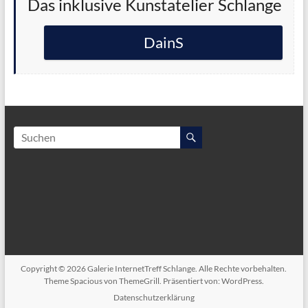
Das inklusive Kunstatelier Schlange
DainS
Copyright © 2026
Galerie InternetTreff Schlange
. Alle Rechte vorbehalten.
Theme
Spacious
von ThemeGrill. Präsentiert von:
WordPress
.
Datenschutzerklärung