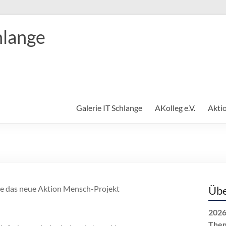
hlange
Galerie IT Schlange
AKolleg e.V.
Akti
aße das neue Aktion Mensch-Projekt
Übe
2026
The