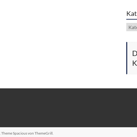
Kat
Kate
D
K
n. Theme
Spacious
von ThemeGrill.