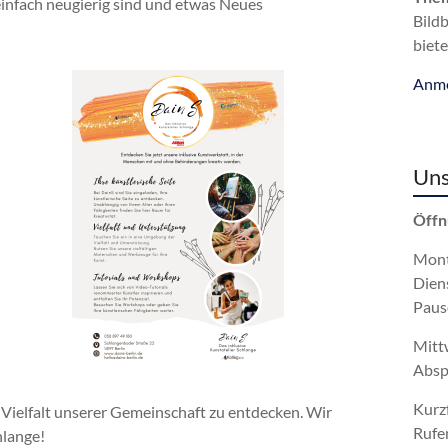
 einfach neugierig sind und etwas Neues
Bild
biete
Anme
Uns
Öffn
Mont
Dien
Paus
Mitt
Absp
Kurz
 Vielfalt unserer Gemeinschaft zu entdecken. Wir
Rufe
hlange!