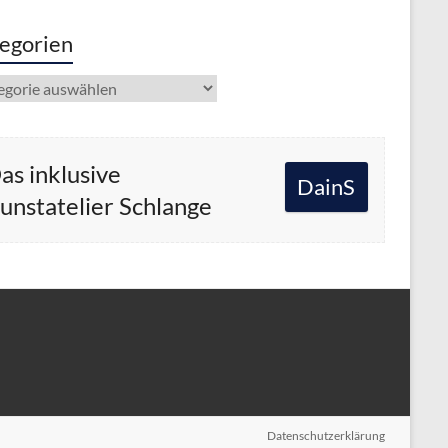
egorien
gorien
as inklusive
DainS
unstatelier Schlange
Datenschutzerklärung